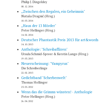
Philip J. Dingeldey
08. 12. 2014
„Zwischen den Regalen, ein Geheimnis"
Nataša Dragnić (Hrsg.)
18. 03. 2014
„Haus der 13 Mörder"
Peter Hellinger (Hrsg.)
14. 02. 2014
Deutscher Phantastik Preis 2013 für art&words
14. 10. 2013
Anthologie: "Schreibaffären"
Ursula Schmid-Spreer & Kerstin Lange (Hrsg.)
19. 03. 2013
Neuerscheinung: "Vampyrus"
Die Schreiberlinge
22. 02. 2013
Gedichtband "Scherbenwelt"
Thomas Hollinger
23. 05. 2012
Wenn das die Grimms wüssten! - Anthologie
Peter Hellinger (Hrsg.)
26. 04. 2012