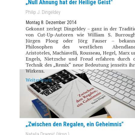
„Null Ahnung hat der Heilige Geist"
Philip J. Dingeldey
Montag 8. Dezember 2014
Gekonnt zerlegt Dingeldey – ganz in der Traditi
von Cut-Up-Autoren wie William S. Burrough
Jürgen Ploog oder Jörg Fauser – bekann
Philosophen des westlichen Abendland
Aristoteles, Machiavelli, Rousseau, Hegel, Marx 
Engels, Nietzsche und Freud erfahren durch d
Technik des „Remix“ neue Bedeutung jenseits ihr
Wirkens.
Weiterlesen
„Zwischen den Regalen, ein Geheimnis"
Nataša Dragnić (Hrsg.)