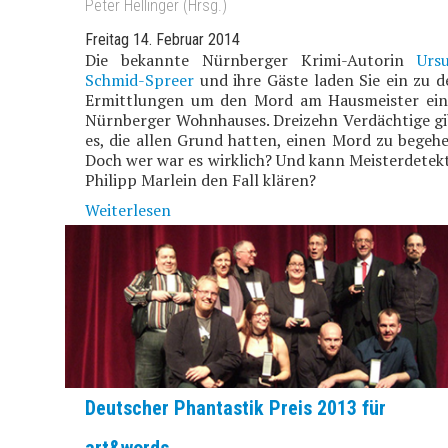
Peter Hellinger (Hrsg.)
Freitag 14. Februar 2014
Die bekannte Nürnberger Krimi-Autorin
Ursu
Schmid-Spreer
und ihre Gäste laden Sie ein zu d
Ermittlungen um den Mord am Hausmeister ein
Nürnberger Wohnhauses. Dreizehn Verdächtige gi
es, die allen Grund hatten, einen Mord zu begehe
Doch wer war es wirklich? Und kann Meisterdetekt
Philipp Marlein den Fall klären?
Weiterlesen
Deutscher Phantastik Preis 2013 für
art&words