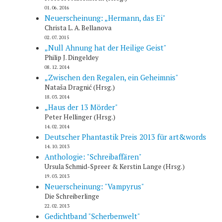
01. 06. 2016
Neuerscheinung: „Hermann, das Ei"
Christa L. A. Bellanova
02. 07. 2015
„Null Ahnung hat der Heilige Geist"
Philip J. Dingeldey
08. 12. 2014
„Zwischen den Regalen, ein Geheimnis"
Nataša Dragnić (Hrsg.)
18. 03. 2014
„Haus der 13 Mörder"
Peter Hellinger (Hrsg.)
14. 02. 2014
Deutscher Phantastik Preis 2013 für art&words
14. 10. 2013
Anthologie: "Schreibaffären"
Ursula Schmid-Spreer & Kerstin Lange (Hrsg.)
19. 03. 2013
Neuerscheinung: "Vampyrus"
Die Schreiberlinge
22. 02. 2013
Gedichtband "Scherbenwelt"