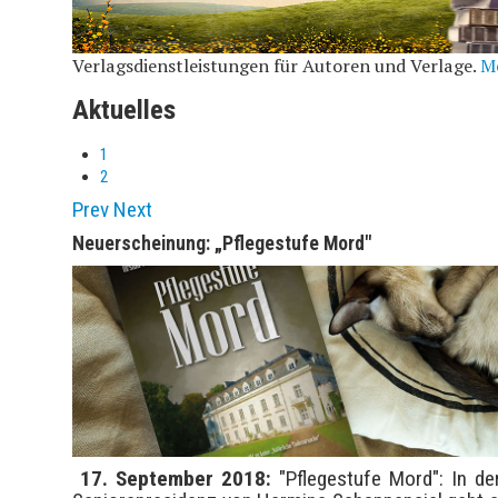
Verlagsdienstleistungen für Autoren und Verlage.
M
Aktuelles
1
2
Prev
Next
Neuerscheinung: „Pflegestufe Mord"
17. September 2018:
"Pflegestufe Mord": In de