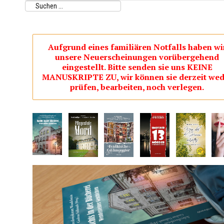
Aufgrund eines familiären Notfalls haben wi
unsere Neuerscheinungen vorübergehend
eingestellt. Bitte senden sie uns KEINE
MANUSKRIPTE ZU, wir können sie derzeit wed
prüfen, bearbeiten, noch verlegen.