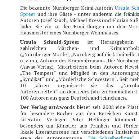
Die bekannte Nürnberger Krimi-Autorin
Ursula Sc
Spreer
und ihre Gäste - unter anderem die fränki
Autoren Josef Rauch, Michael Kress und Florian Suß
laden Sie ein zu den Ermittlungen um den Mo
Hausmeister eines Nürnberger Wohnhauses.
Ursula Schmid-Spreer
ist Herausgeberin
zahlreichen Märchen- und Krimiantholo
(„Nürnberger Morde“, „Nürnberg auf die kriminelle 
u. v. m.), Autorin des Kriminalromans „Die Nürnberg
(Aavaa-Verlag), Mitarbeiterin beim Autoren-Newsl
„The Tempest“ und Mitglied in den Autorengr
„Syndikat“ und „Mörderische Schwestern“. Seit meh
10 Jahren organisiert sie das „Nürnbe
Autorentreffen“, an dem jedes Jahr zu Himmelfahrt
100 Autoren aus ganz Deutschland teilnehmen.
Der Verlag art&words
bietet seit 2008 eine Plat
für besondere Bücher aus den Bereichen Kuns
Literatur. Verleger Peter Hellinger kümmert
besonders um Künstler aus Franken und förder
lokale Literaturszene mit verschiedenen Initiativen
etwa der Autorengruppe „
Die Schreiberlinge
“.