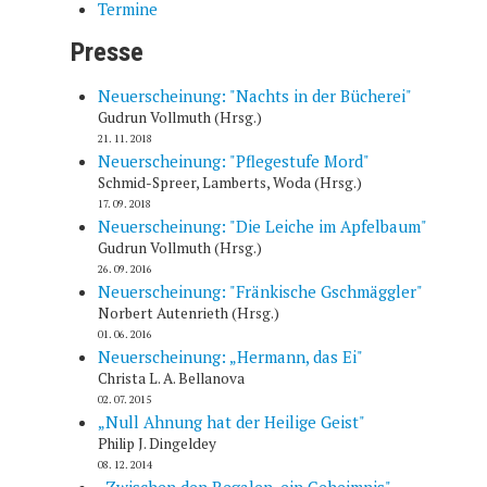
Termine
Presse
Neuerscheinung: "Nachts in der Bücherei"
Gudrun Vollmuth (Hrsg.)
21. 11. 2018
Neuerscheinung: "Pflegestufe Mord"
Schmid-Spreer, Lamberts, Woda (Hrsg.)
17. 09. 2018
Neuerscheinung: "Die Leiche im Apfelbaum"
Gudrun Vollmuth (Hrsg.)
26. 09. 2016
Neuerscheinung: "Fränkische Gschmäggler"
Norbert Autenrieth (Hrsg.)
01. 06. 2016
Neuerscheinung: „Hermann, das Ei"
Christa L. A. Bellanova
02. 07. 2015
„Null Ahnung hat der Heilige Geist"
Philip J. Dingeldey
08. 12. 2014
„Zwischen den Regalen, ein Geheimnis"