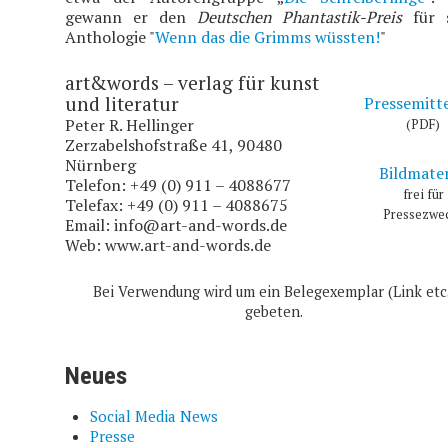
gewann er den
Deutschen Phantastik-Preis
für s
Anthologie "
Wenn das die Grimms wüssten!
"
art&words – verlag für kunst
und literatur
Pressemitt
Peter R. Hellinger
(PDF)
Zerzabelshofstraße 41, 90480
Nürnberg
Bildmater
Telefon: +49 (0) 911 – 4088677
frei für
Telefax: +49 (0) 911 – 4088675
Pressezwe
Email:
info@art-and-words.de
Web: www.art-and-words.de
Bei Verwendung wird um ein Belegexemplar (Link etc
gebeten.
Neues
Social Media News
Presse