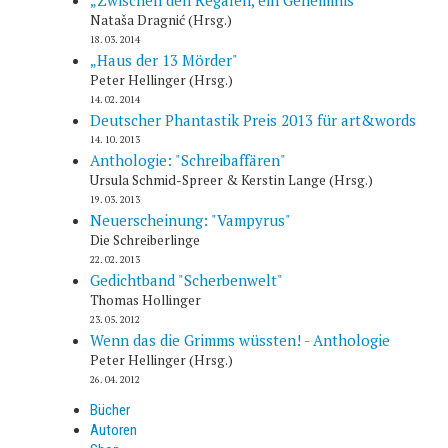
Nataša Dragnić (Hrsg.)
18. 03. 2014
„Haus der 13 Mörder"
Peter Hellinger (Hrsg.)
14. 02. 2014
Deutscher Phantastik Preis 2013 für art&words
14. 10. 2013
Anthologie: "Schreibaffären"
Ursula Schmid-Spreer & Kerstin Lange (Hrsg.)
19. 03. 2013
Neuerscheinung: "Vampyrus"
Die Schreiberlinge
22. 02. 2013
Gedichtband "Scherbenwelt"
Thomas Hollinger
23. 05. 2012
Wenn das die Grimms wüssten! - Anthologie
Peter Hellinger (Hrsg.)
26. 04. 2012
Bücher
Autoren