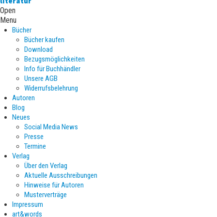
literatur
Open
Menu
Bücher
Bücher kaufen
Download
Bezugsmöglichkeiten
Info für Buchhändler
Unsere AGB
Widerrufsbelehrung
Autoren
Blog
Neues
Social Media News
Presse
Termine
Verlag
Über den Verlag
Aktuelle Ausschreibungen
Hinweise für Autoren
Musterverträge
Impressum
art&words