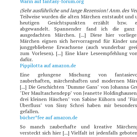
Warin auf fantasy-forum.org
(Sehr ausführliche und lange Rezension! Anm. des Ver
Teilweise wurden die alten Märchen entstaubt und 
heutigen Gesichtspunkten erzählt bzw. e
abgewandelt. Spannender fand ich die ganz
ausgedachten Märchen. [...] Diese hier vorlieg
Märchen eignen sich hervorragend für Kinder un
junggebliebene Erwachsene (auch wunderbar gee
zum Vorlesen). [...] Eine klare Leseempfehlung vo
dafür.
Pippilotta auf amazon.de
Eine gelungene Mischung von fantasievol
zauberhaften, märchenhaften und modernen Mär
[...] Die Geschichten "Dumme Gans" von Johanna Gr
"Der Maultaschendepp" von Jeanette Holdinghausen,
drei kleinen Häschen" von Sabine Kühorn und "Fü
Überfluss" von Sissy Schrei haben mir besonder
gefallen.
bücher*fee auf amazon.de
So manch zauberhafte und kreative Märchenp
versteckt sich hier [...] Vielfalt ist jedenfalls gebot