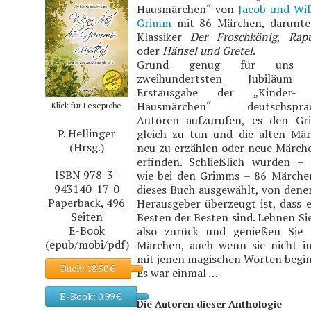
Hausmärchen“ von
Jacob und Wi
Grimm
mit 86 Märchen, darunte
Klassiker
Der Froschkönig
,
Rap
oder
Hänsel und Gretel
.
Grund genug für uns 
zweihundertsten Jubiläum
Erstausgabe der „Kinder-
Hausmärchen“ deutschsprac
Klick für Leseprobe
Autoren aufzurufen, es den G
P. Hellinger
gleich zu tun und die alten Mä
(Hrsg.)
neu zu erzählen oder neue Märch
erfinden. Schließlich wurden –
ISBN 978-3-
wie bei den Grimms – 86 Märche
943140-17-0
dieses Buch ausgewählt, von dene
Paperback, 496
Herausgeber überzeugt ist, dass e
Seiten
Besten der Besten sind. Lehnen Sie
E-Book
also zurück und genießen Sie 
(epub/mobi/pdf)
Märchen, auch wenn sie nicht 
mit jenen magischen Worten begi
Buch:
18.50 €
Es war einmal …
E-Book:
0.99 €
Die Autoren dieser Anthologie