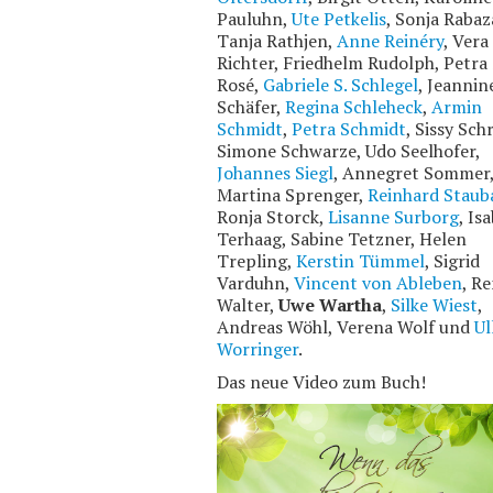
Pauluhn,
Ute Petkelis
, Sonja Rabaz
Tanja Rathjen,
Anne Reinéry
, Vera
Richter, Friedhelm Rudolph, Petra 
Rosé,
Gabriele S. Schlegel
, Jeannin
Schäfer,
Regina Schleheck
,
Armin
Schmidt
,
Petra Schmidt
, Sissy Schr
Simone Schwarze, Udo Seelhofer,
Johannes Siegl
, Annegret Sommer
Martina Sprenger,
Reinhard Staub
Ronja Storck,
Lisanne Surborg
, Is
Terhaag, Sabine Tetzner, Helen
Trepling,
Kerstin Tümmel
, Sigrid
Varduhn,
Vincent von Ableben
, R
Walter,
Uwe Wartha
,
Silke Wiest
,
Andreas Wöhl, Verena Wolf und
Ul
Worringer
.
Das neue Video zum Buch!