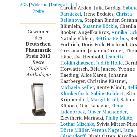
AGB
|
Widerruf
|
Datenschutz
|
Carolin Arden, Julia Bardag,
Sabin
Preise
Barnickel
, Irene Beddies,
Christa
Bellanova
, Stephan Binder, Susan
Blümlein,
Susanne Böckle
, Chenila
Gewinner
Booker, Angelika Brox,
Annika Dic
des
Natalie Elblein,
Bettina Ferbus
, Be
Deutschen
Forbrich, Doris Fürk-Hochradl, Urs
Phantastik
Gressmann, Johanna Gruner, Tho
Preis 2013
Häbe, Eva Heinhold,
Jeanette
Beste
Holdinghausen
,
Judith Holle
, Bern
Original-
Horwatitsch, Béla Jancso, Yvonne
Anthologie
Kaeding, Alice Karen, Johanna
Kastberger, Christine Kästner,
Michaela Keller
, Bente Klindt,
Bell
Klunkerfisch
,
Sabine Kohlert
, Rita
Krippendorf,
Margit Kröll
, Sabine
Kühorn, Olaf Lahayne,
Elena
Lidenbrock
,
Oliver Machander
,
Elevtheria Marinaki,
Philip Militz
,
Lothar Mischke
, Sylvia Mitter-Pilo
Dörte Müller
,
Verena Nagel
,
Jana
Oltersdorff
, Birgit Otten, Karoline