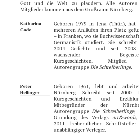
Gott und die Welt zu plaudern. Alle Autoren
Mitglieder kommen aus dem Großraum Nürnberg.
Geboren 1979 in Jena (Thür.), hat
Katharina
mehreren Anläufen ihren Platz gef
Gade
– in Franken, wo sie Buchwissenschaf
Germanistik studiert. Sie schreibt
2004 Gedichte und seit 2008
wachsender Begeister
Kurzgeschichten. Mitglied
Autorengruppe
Die Schreiberlinge
.
Geboren 1961, lebt und arbeite
Peter
Nürnberg. Schreibt seit 2000 Ly
Hellinger
Kurzgeschichten und Erzählun
Mitbegründer der Nürnber
Autorengruppe
Die Schreiberlinge
,
Gründung des Verlags
art&words
,
2011 freiberuflicher Schriftstelle
unabhängiger Verleger.